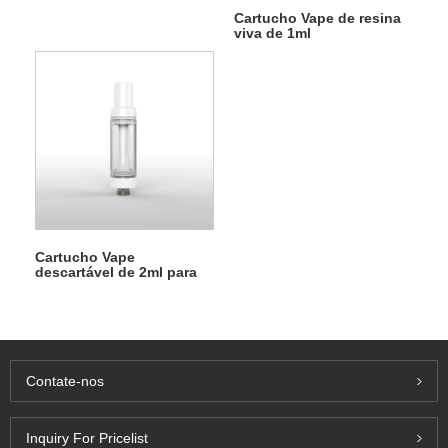
Cartucho Vape de resina
viva de 1ml
Cartucho Vape
descartável de 2ml para
óleos destilados THC /
resina viva / THCP / THCA
/ Delta 8
Contate-nos
Inquiry For Pricelist